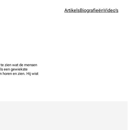
Artikels
Biografieën
Video’s
m te zien wat de mensen
ls een gewiekste
 horen en zien. Hij wist