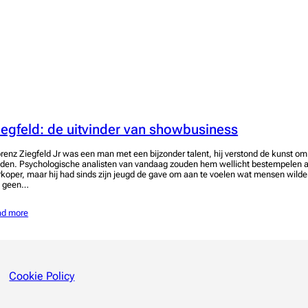
iegfeld: de uitvinder van showbusiness
orenz Ziegfeld Jr was een man met een bijzonder talent, hij verstond de kunst o
lden. Psychologische analisten van vandaag zouden hem wellicht bestempelen a
rkoper, maar hij had sinds zijn jeugd de gave om aan te voelen wat mensen wilden
s geen…
ad more
Cookie Policy