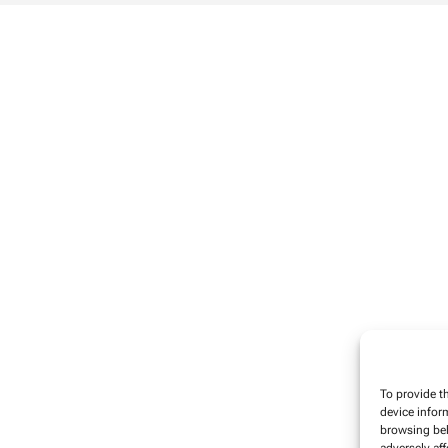
To provide t
device infor
browsing beh