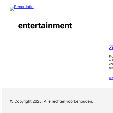
Spring
naar
de
inhoud
entertainment
Z
Fl
wi
ve
al
re
© Copyright 2025. Alle rechten voorbehouden.