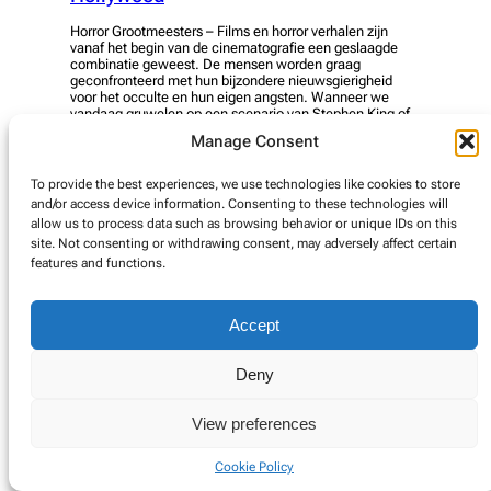
Horror Grootmeesters – Films en horror verhalen zijn
vanaf het begin van de cinematografie een geslaagde
combinatie geweest. De mensen worden graag
geconfronteerd met hun bijzondere nieuwsgierigheid
voor het occulte en hun eigen angsten. Wanneer we
vandaag gruwelen op een scenario van Stephen King of
Wes Craven, waren er de pioniers die baanbrekend werk
Manage Consent
hebben…
To provide the best experiences, we use technologies like cookies to store
read more
and/or access device information. Consenting to these technologies will
allow us to process data such as browsing behavior or unique IDs on this
site. Not consenting or withdrawing consent, may adversely affect certain
features and functions.
© Copyright 2025. Alle rechten voorbehouden.
Accept
Cookie Policy
Deny
View preferences
Cookie Policy