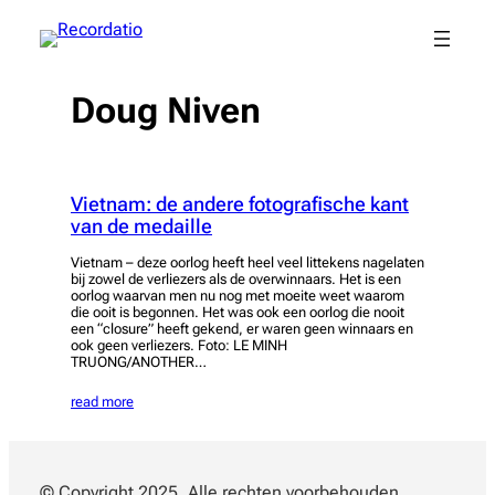
Spring
naar
de
inhoud
Doug Niven
Vietnam: de andere fotografische kant
van de medaille
Vietnam – deze oorlog heeft heel veel littekens nagelaten
bij zowel de verliezers als de overwinnaars. Het is een
oorlog waarvan men nu nog met moeite weet waarom
die ooit is begonnen. Het was ook een oorlog die nooit
een “closure” heeft gekend, er waren geen winnaars en
ook geen verliezers. Foto: LE MINH
TRUONG/ANOTHER…
read more
© Copyright 2025. Alle rechten voorbehouden.