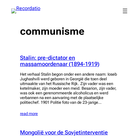
Spring
naar
de
inhoud
communisme
Stalin: pre-dictator en
massamoordenaar (1894-1919)
Het verhaal Stalin begon onder een andere naam: Ioseb
Jughashvili werd geboren in Georgië die toen deel
uitmaakte van het Russische Rijk. Zijn vader was een
ketelmaker, zijn moeder een meid. Besarion, zijn vader,
was ook een gerenommeerde alcoholicus en werd
verbannen na een aanvaring met de plaatselijke
politiechef. 1901 Politie foto van de 23-jarige…
read more
Mongolië voor de Sovjetinterventie