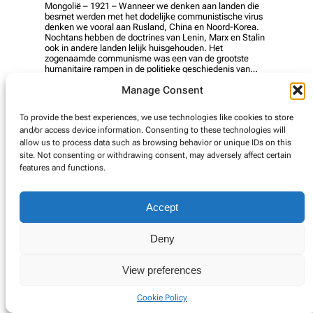
Mongolië – 1921 – Wanneer we denken aan landen die
besmet werden met het dodelijke communistische virus
denken we vooral aan Rusland, China en Noord-Korea.
Nochtans hebben de doctrines van Lenin, Marx en Stalin
ook in andere landen lelijk huisgehouden. Het
zogenaamde communisme was een van de grootste
humanitaire rampen in de politieke geschiedenis van…
Manage Consent
read more
To provide the best experiences, we use technologies like cookies to store
and/or access device information. Consenting to these technologies will
allow us to process data such as browsing behavior or unique IDs on this
© Copyright 2025. Alle rechten voorbehouden.
site. Not consenting or withdrawing consent, may adversely affect certain
features and functions.
Cookie Policy
Accept
Deny
View preferences
Cookie Policy