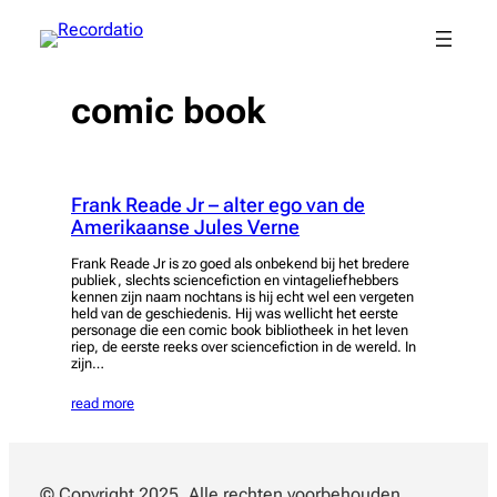
Spring
naar
de
inhoud
comic book
Frank Reade Jr – alter ego van de
Amerikaanse Jules Verne
Frank Reade Jr is zo goed als onbekend bij het bredere
publiek, slechts sciencefiction en vintageliefhebbers
kennen zijn naam nochtans is hij echt wel een vergeten
held van de geschiedenis. Hij was wellicht het eerste
personage die een comic book bibliotheek in het leven
riep, de eerste reeks over sciencefiction in de wereld. In
zijn…
read more
© Copyright 2025. Alle rechten voorbehouden.