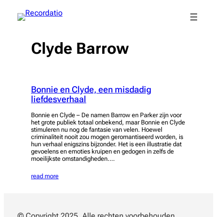
Spring
naar
de
inhoud
Clyde Barrow
Bonnie en Clyde, een misdadig
liefdesverhaal
Bonnie en Clyde – De namen Barrow en Parker zijn voor
het grote publiek totaal onbekend, maar Bonnie en Clyde
stimuleren nu nog de fantasie van velen. Hoewel
criminaliteit nooit zou mogen geromantiseerd worden, is
hun verhaal enigszins bijzonder. Het is een illustratie dat
gevoelens en emoties kruipen en gedogen in zelfs de
moeilijkste omstandigheden.…
read more
© Copyright 2025. Alle rechten voorbehouden.