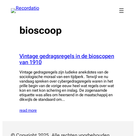
Spring
naar
de
inhoud
bioscoop
Vintage gedragsregels in de bioscopen
van 1910
Vintage gedragsregels zijn ludieke anekdotes van de
sociologische moraal van een tijdperk. Terwijl we nu
vandaag spreken over cybergedragsregels waren in het
prille begin van de vorige eeuw heel wat regels over wat
kon en niet kon schering en inslag. De zogenaamde
etiquette was alles om heersend in de maatschappij en
dikwijls de standaard om…
read more
© Copyright 2025. Alle rechten voorbehouden.