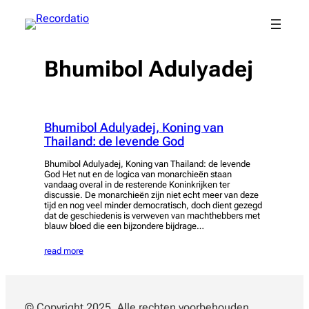
Spring
naar
de
inhoud
Bhumibol Adulyadej
Bhumibol Adulyadej, Koning van
Thailand: de levende God
Bhumibol Adulyadej, Koning van Thailand: de levende
God Het nut en de logica van monarchieën staan
vandaag overal in de resterende Koninkrijken ter
discussie. De monarchieën zijn niet echt meer van deze
tijd en nog veel minder democratisch, doch dient gezegd
dat de geschiedenis is verweven van machthebbers met
blauw bloed die een bijzondere bijdrage…
read more
© Copyright 2025. Alle rechten voorbehouden.