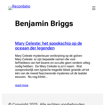
Spring
naar
de
inhoud
Benjamin Briggs
Mary Celeste: het spookschip op de
oceaan der legenden
Mary Celeste mysterieuze verdwijning op de golven
Mary Celeste: er zijn bepaalde namen die voor
liefhebbers van het bizarre en occulte geen verdere uitleg
nodig hebben. De Mary Celeste is zo’n naam. Wat
oorspronkelijk een typische tragedie bleek groeide uit tot
één van de meest fascinerende mysteries uit de laatste
eeuwen. Nu nog klinkt…
read more
© Copyright 2025. Alle rechten voorbehouden.