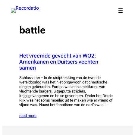
Spring
naar
de
inhoud
battle
Het vreemde gevecht van WO2:
Amerikanen en Duitsers vechten
samen
Schloss Itter – In de stuiptrekking van de tweede
wereldoorlog was het niet ongewoon dat chaotische
dingen gebeurden. Europa was een smeltkroes van
vluchtende burgers, uitgeputte strijders,
krijgsgevangenen en helse gevechten. Onder het Derde
Rijk was het soms moeilijk uit te maken wie er vriend of
vijand was. Naast het fanatisme van de nazi’s was…
read more