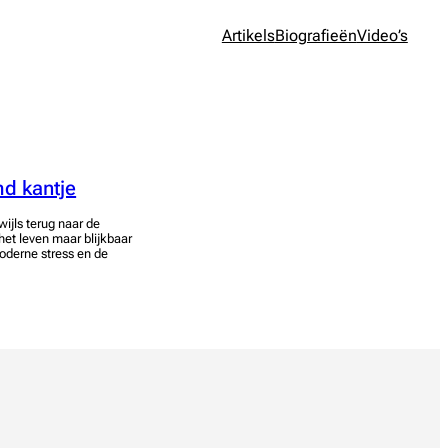
Artikels
Biografieën
Video’s
md kantje
wijls terug naar de
het leven maar blijkbaar
oderne stress en de