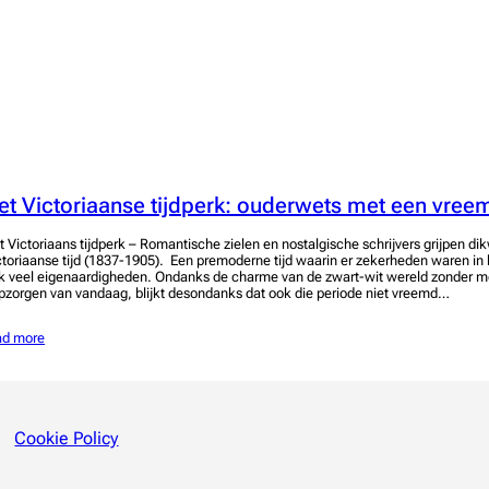
et Victoriaanse tijdperk: ouderwets met een vree
t Victoriaans tijdperk – Romantische zielen en nostalgische schrijvers grijpen dik
ctoriaanse tijd (1837-1905). Een premoderne tijd waarin er zekerheden waren in 
k veel eigenaardigheden. Ondanks de charme van de zwart-wit wereld zonder m
pzorgen van vandaag, blijkt desondanks dat ook die periode niet vreemd…
ad more
Cookie Policy