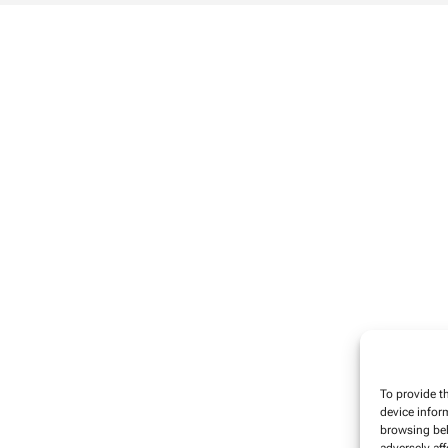
To provide t
device infor
browsing beh