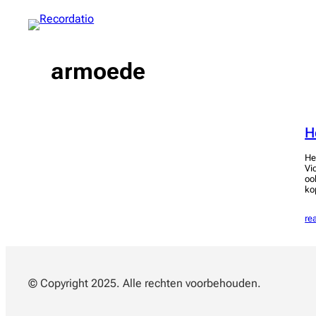
Spring
naar
de
inhoud
armoede
H
He
Vi
oo
ko
re
© Copyright 2025. Alle rechten voorbehouden.