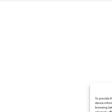
To provide t
device infor
browsing beh