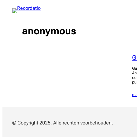
Spring
naar
de
inhoud
anonymous
G
Gu
An
ee
pu
re
© Copyright 2025. Alle rechten voorbehouden.