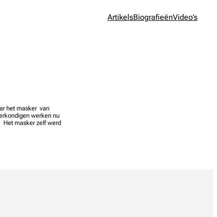
Artikels
Biografieën
Video’s
ar het masker van
erkondigen werken nu
 Het masker zelf werd