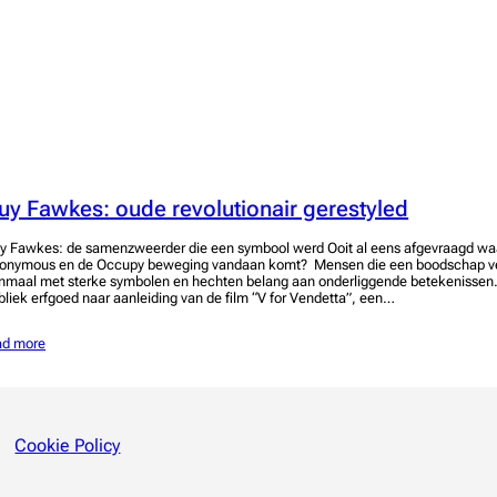
uy Fawkes: oude revolutionair gerestyled
y Fawkes: de samenzweerder die een symbool werd Ooit al eens afgevraagd wa
onymous en de Occupy beweging vandaan komt? Mensen die een boodschap v
nmaal met sterke symbolen en hechten belang aan onderliggende betekenissen.
bliek erfgoed naar aanleiding van de film “V for Vendetta”, een…
ad more
Cookie Policy