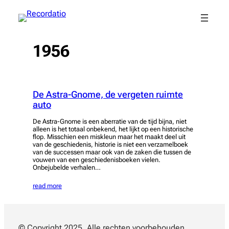
Spring
naar
de
inhoud
1956
De Astra-Gnome, de vergeten ruimte
auto
De Astra-Gnome is een aberratie van de tijd bijna, niet
alleen is het totaal onbekend, het lijkt op een historische
flop. Misschien een miskleun maar het maakt deel uit
van de geschiedenis, historie is niet een verzamelboek
van de successen maar ook van de zaken die tussen de
vouwen van een geschiedenisboeken vielen.
Onbejubelde verhalen…
read more
© Copyright 2025. Alle rechten voorbehouden.