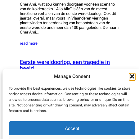
Cher Ami, wat zou kunnen doorgaan voor een scenario
van de kolderreeks “ Allo Allo” is één van de meest
heroïsche verhalen van de eerste wereldoorlog. Ook dit
jaar zal overal, maar vooral in Vlaanderen vieringen
plaatsvinden ter herdenking van het ontstaan van de
eerste wereldbrand meer dan 100 jaar geleden. De naam
Cher Ami…
read more
Eerste wereldoorlog, een tragedie in
beeld
Manage Consent
De eerste wereldoorlog was er één van grote
complexiteit. Op het schaakbord van Europa bewogen
zorgvuldig miljoenen pionnen aan de hand van de
To provide the best experiences, we use technologies like cookies to store
internationale protagonisten. Het was niet alleen een
and/or access device information. Consenting to these technologies will
oorlog die alle andere oorlogen zou veranderen, het was
allow us to process data such as browsing behavior or unique IDs on this
er ook één van stagnatie en ontzettend veel menselijk
site. Not consenting or withdrawing consent, may adversely affect certain
leed. Door de loopgraven oorlog was het…
features and functions.
read more
Accept